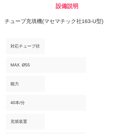
設備説明
チューブ充填機(マセマチック社163-U型)
対応チューブ径
MAX. Ø55
能力
40本/分
充填装置