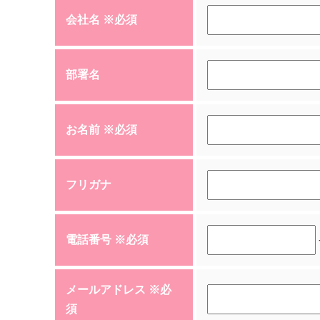
会社名 ※必須
部署名
お名前 ※必須
フリガナ
電話番号 ※必須
メールアドレス ※必
須